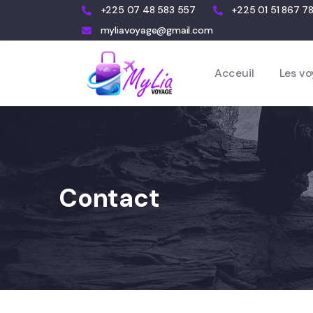
+225 07 48 583 557
+225 01 51 867 7
myliavoyage@gmail.com
Acceuil
Les vo
Contact