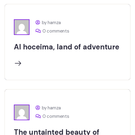
by hamza
0 comments
Al hoceima, land of adventure
by hamza
0 comments
The untainted beauty of