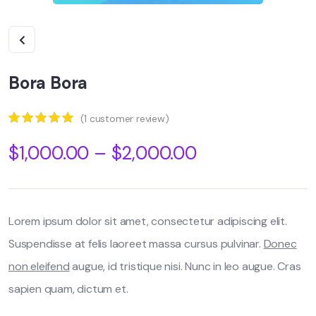
Bora Bora
(
1
customer review)
5.00
5
1
out of
$
1,000.00
–
$
2,000.00
based on
customer
rating
Lorem ipsum dolor sit amet, consectetur adipiscing elit.
Suspendisse at felis laoreet massa cursus pulvinar.
Donec
non eleifend
augue, id tristique nisi. Nunc in leo augue. Cras
sapien quam, dictum et.